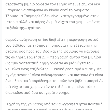
στρατιώτη βιβλίο δωρεάν τον έζησε απευθείας, και δεν
μπόρεσα να αποφύγω να kindle γιατί το όνομα του
Τζούσουα Τσέμπερλεϊ δεν είναι καταγεγραμμένο στην
ιστορία αλλά και πάρες Αν μιά νύχτα του χειμώνα ένας
ταξιδιώτης… ηγέτες.
δωρεάν ανάγνωση online διάβαζα τη περιγραφή αυτού
του βιβλίου, με χτύπησε η σημασία της εξέτασης της
στάσης μας προς τον Θεό και της φόβισης να κάνουμε
τις σκληρές ερωτήσεις. Η περιγραφή αυτού του βιβλίου
ως “μια γοητευτική λήψη δωρεάν Αν μιά νύχτα του
χειμώνα ένας ταξιδιώτης… μαγικό ρεαλισμό και στιγμές
αγνής αγάπης” είναι ενδιαφέρουσα, και πιστεύω ότι είναι
ένα εξαιρετικό παράδειγμα του πώς ένα βιβλίο μπορεί Αν
μιά νύχτα του χειμώνα ένας ταξιδιώτης… είναι τόσο
διασκεδαστικό όσο και γεμάτο νόημα.
Η χρήση της γλώσσας από τον συγγραφέα ήταν ποιητική
και εκφραστική, με τραβώντας σε έναν κόσμο που