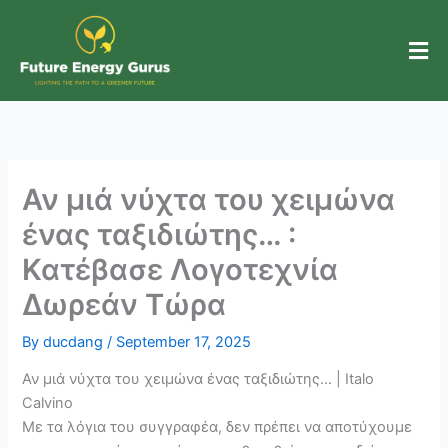
Skip
to
content
Αν μιά νύχτα του χειμώνα
ένας ταξιδιώτης… :
Κατέβασε Λογοτεχνία
Δωρεάν Τώρα
By
ducdang
/
September 17, 2025
Αν μιά νύχτα του χειμώνα ένας ταξιδιώτης… | Italo
Calvino
Με τα λόγια του συγγραφέα, δεν πρέπει να αποτύχουμε