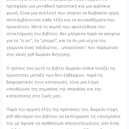
προσφέρει μια μοναδική προοπτική και μια φρέσκια
φωνή. Είναι μια συλλογή που απαιτεί να διαβαστεί αργά,
απολαμβάνοντας κάθε λέξη και τα συναισθήματα που
προκαλούν. Μετά τη σιωπή που ακολούθησε την
ολοκλήρωση του βιβλίου, δεν μπόρεσα παρά να σκεφτώ
για τα “τι αν”, τα “μπορεί”, και τα Αν μιά νύχτα του
χειμώνα ένας ταξιδιώτης… μπορούσαν” που παρέμεναν
στις σκιές pdf δωρεάν διήγησης.
Ο τρόπος που αυτό το βιβλίο δωρεάν online τονίζει τις
ομοιότητες μεταξύ των δύο ξαδέρφων, παρά τις
διαφορετικές τους καταγωγές, είναι μια λήψη
υπενθύμιση της σημασίας της empatίας και της
κατανόησης στις ζωές μας.
Παρά την αρχική έλξη της πρότασης του, δωρεάν λήψη
pdf αδυναμία του βιβλίου να εκπληρώσει τις υποσχέσεις
του με άφησε να αισθάνομαι απογοητευμένος, σαν ένας