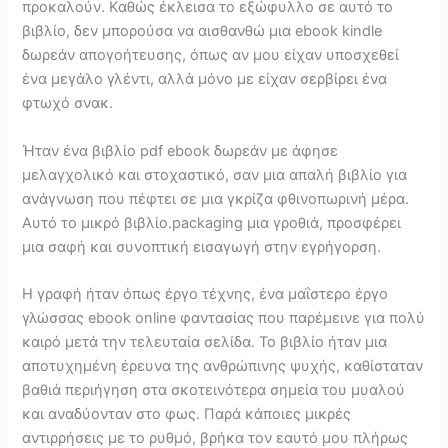
προκαλούν. Καθώς έκλεισα το εξώφυλλο σε αυτό το
βιβλίο, δεν μπορούσα να αισθανθώ μια ebook kindle
δωρεάν απογοήτευσης, όπως αν μου είχαν υποσχεθεί
ένα μεγάλο γλέντι, αλλά μόνο με είχαν σερβίρει ένα
φτωχό σνακ.
Ήταν ένα βιβλίο pdf ebook δωρεάν με άφησε
μελαγχολικό και στοχαστικό, σαν μια απαλή βιβλίο για
ανάγνωση που πέφτει σε μια γκρίζα φθινοπωρινή μέρα.
Αυτό το μικρό βιβλίο.packaging μια γροθιά, προσφέρει
μια σαφή και συνοπτική εισαγωγή στην εγρήγορση.
Η γραφή ήταν όπως έργο τέχνης, ένα μαΐστερο έργο
γλώσσας ebook online φαντασίας που παρέμεινε για πολύ
καιρό μετά την τελευταία σελίδα. Το βιβλίο ήταν μια
αποτυχημένη έρευνα της ανθρώπινης ψυχής, καθίσταταν
βαθιά περιήγηση στα σκοτεινότερα σημεία του μυαλού
και αναδύονταν στο φως. Παρά κάποιες μικρές
αντιρρήσεις με το ρυθμό, βρήκα τον εαυτό μου πλήρως