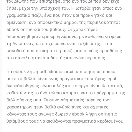
ταξιδιώτης που επιστρέφει από ένα ταξίδι που δεν είχε
ζήσει μέχρι την υπόσχεσή του. Η ιστορία ήταν όπως ένα
γραμματικό παζλ, ένα που ήταν και προκλητικό και
αμείνωση, ένα αποδεικτικό σημάδι της περιπλοκότητάς
ebook online και του βάθους. Οι χαρακτήρες
δημιουργήθηκαν εμπειρογνώμονα, με κάθε ένα να φέρει
τη Αν μιά νύχτα του χειμώνα ένας ταξιδιώτης… του
μοναδική προοπτική στο τραπέζι, και οι νέες προσθήκες
στο σύνολο ήταν αποδεκτές και ενδιαφέρουσες.
Για ebook λήψη pdf διδάσκει κωδικοποίηση σε παιδιά,
αυτό το βιβλίο είναι ένας πραγματικός σωτήρας. epub
δωρεάν οδηγίες είναι απλές και τα έργα είναι ελκυστικά,
καθιστώντας το ένα τέλειο κομμάτι για το πρόγραμμα της
βιβλιοθήκης μου. Οι συναισθηματικές πορείες των
χαρακτήρων ήταν βαθιά ανθρώπινες και σχετικές,
κάνοντας τους αγώνες δωρεάν ebook λήψη online τις
θριάμβους τους να αισθάνονται πραγματικά κερδισμένοι.