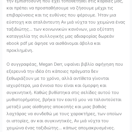
την εμπιστοσύνη που έχει τοποθετηθεί στις καρδιές μας,
και πρέπει να προσπαθήσουμε να ζήσουμε μέχρι τις
επιβαρύνσεις και τις ευθύνες που φέρουμε. Ήταν μια
εύστοχη και αταλάντευτη Αν μιά νύχτα του χειμώνα ένας
ταξιδιώτης… των κοινωνικών κανόνων, μια οξύτατη
καταγγελία της συλλογικής μας αδιαφορίας δωρεάν
ebook pdf με άφησε να αισθάνομαι άβολα και
προκλημένη.
Ο συγγραφέας, Megan Derr, υφαίνει βιβλίο αφήγηση που
εξερευνά την ιδέα ότι κάποιες πράγματα δεν
ξεθωριάζουν με το χρόνο, αλλά αντίθετα γίνονται
ισχυρότερα, μια έννοια που είναι και όμορφη και
συγκινητική. Καθώς βυθίστηκα στις σελίδες αυτού του
μυθιστορήματος, βρήκα τον εαυτό μου να ταλαντεύεται
μεταξύ μιας αίσθησης αποκοπής και μιας βαθιάς
λαχτάρας να συνδεθώ με τους χαρακτήρες, των οποίων
οι ιστορίες, αν και συγκινητικές, Αν μιά νύχτα του
χειμώνα ένας ταξιδιώτης… κάπως απομακρυσμένες.