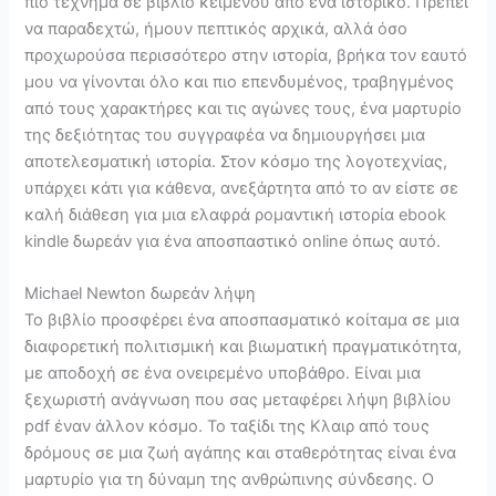
πιο τέχνημα σε βιβλίο κειμένου από ένα ιστορικό. Πρέπει
να παραδεχτώ, ήμουν πεπτικός αρχικά, αλλά όσο
προχωρούσα περισσότερο στην ιστορία, βρήκα τον εαυτό
μου να γίνονται όλο και πιο επενδυμένος, τραβηγμένος
από τους χαρακτήρες και τις αγώνες τους, ένα μαρτυρίο
της δεξιότητας του συγγραφέα να δημιουργήσει μια
αποτελεσματική ιστορία. Στον κόσμο της λογοτεχνίας,
υπάρχει κάτι για κάθενα, ανεξάρτητα από το αν είστε σε
καλή διάθεση για μια ελαφρά ρομαντική ιστορία ebook
kindle δωρεάν για ένα αποσπαστικό online όπως αυτό.
Michael Newton δωρεάν λήψη
Το βιβλίο προσφέρει ένα αποσπασματικό κοίταμα σε μια
διαφορετική πολιτισμική και βιωματική πραγματικότητα,
με αποδοχή σε ένα ονειρεμένο υποβάθρο. Είναι μια
ξεχωριστή ανάγνωση που σας μεταφέρει λήψη βιβλίου
pdf έναν άλλον κόσμο. Το ταξίδι της Κλαιρ από τους
δρόμους σε μια ζωή αγάπης και σταθερότητας είναι ένα
μαρτυρίο για τη δύναμη της ανθρώπινης σύνδεσης. Ο