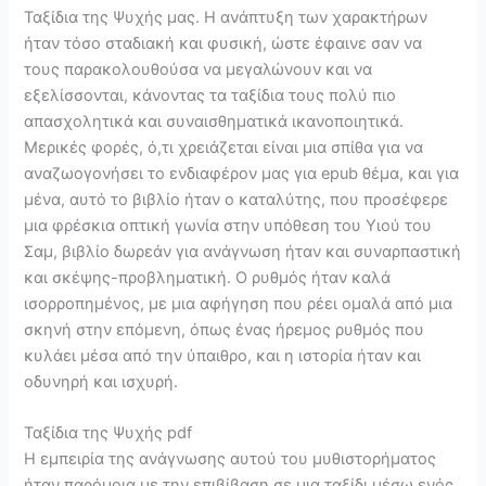
Ταξίδια της Ψυχής μας. Η ανάπτυξη των χαρακτήρων
ήταν τόσο σταδιακή και φυσική, ώστε έφαινε σαν να
τους παρακολουθούσα να μεγαλώνουν και να
εξελίσσονται, κάνοντας τα ταξίδια τους πολύ πιο
απασχολητικά και συναισθηματικά ικανοποιητικά.
Μερικές φορές, ό,τι χρειάζεται είναι μια σπίθα για να
αναζωογονήσει το ενδιαφέρον μας για epub θέμα, και για
μένα, αυτό το βιβλίο ήταν ο καταλύτης, που προσέφερε
μια φρέσκια οπτική γωνία στην υπόθεση του Υιού του
Σαμ, βιβλίο δωρεάν για ανάγνωση ήταν και συναρπαστική
και σκέψης-προβληματική. Ο ρυθμός ήταν καλά
ισορροπημένος, με μια αφήγηση που ρέει ομαλά από μια
σκηνή στην επόμενη, όπως ένας ήρεμος ρυθμός που
κυλάει μέσα από την ύπαιθρο, και η ιστορία ήταν και
οδυνηρή και ισχυρή.
Ταξίδια της Ψυχής pdf
Η εμπειρία της ανάγνωσης αυτού του μυθιστορήματος
ήταν παρόμοια με την επιβίβαση σε μια ταξίδι μέσω ενός