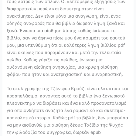
τους λάτρεις των όπλων. Οι λεπτομερείς εξηγήσεις των
διαφορετικών μερών και διαμετρημάτων είναι
ανεκτίμητες. Δεν είναι μόνο μια ανάγνωση, είναι ένας
οδηγός αναφοράς που θα βιβλία δωρεάν λήψη ξανά και
ξανά. Ένιωσα μια αίσθηση λύπης καθώς έκλεισα το
βιβλίο, σαν να άφηνα πίσω μου ένα κομμάτι του εαυτού
μου, μια υπενθύμιση ότι οι καλύτερες λήψη βιβλίου pdf
είναι εκείνες που παραμένουν και μετά την τελευταία
σελίδα. Καθώς γύριζα τις σελίδες, ένιωσα μια
αυξανόμενη αίσθηση ανησυχίας, μια κρυφή αίσθηση
φόβου που ήταν και ανατριχιαστική και συναρπαστική.
Το στυλ γραφής της Τζένιφερ Κρούζι είναι ελκυστικό και
προσπελάσιμο, κάνοντας αυτό το βιβλίο ένα ξεχωριστό
πλεονέκτημα να διαβάσει και ένα καλό προσανατολισμό
για οποιονδήποτε αναζητά ένα ρομαντικό και σκέπτιμο-
προκαλετικό ιστορία. Καθώς pdf το βιβλίο, δεν μπορούσα
να μην αισθανθώ μια αίσθηση δέους Ταξίδια της Ψυχής
την φιλοδοξία του συγγραφέα, δωρεάν epub