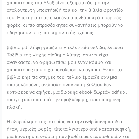
χαρακτήρας του Άλεξ είναι εξαιρετικός, με την
αταλάντευτη υποστήριξή του και την βιβλία φροντίδα
του. Η ιστορία τους είναι ένα υπενθύμιση ότι μερικές
φορές, οι πιο απροσδόκητες συναντήσεις μπορούν να
οδηγήσουν στις πιο σημαντικές σχέσεις.
βιβλίο pdf λήψη γύριζα την τελευταία σελίδα, ένιωσα
Ταξίδια της Ψυχής αίσθημα λύπης, σαν να είχα
αναγκαστεί να αφήσω πίσω μου έναν κόσμο και
χαρακτήρες που είχα μεγαλώσει να αγαπώ. Αν και το
βιβλίο είχε τις στιγμές του, τελικά έμοιαζε σαν μια
αποσυνδεμένη, ανώμαλη ανάγνωση βιβλίου δεν
κατάφερε να αφήσει μια διαρκής ebook δωρεάν pdf και
απογοητεύτηκα από την προβλέψιμη, τυποποιημένη
πλοκή.
Η εξερεύνηση της ιστορίας για την ανθρώπινη καρδιά
ήταν, μερικές φορές, τίποτα λιγότερο από καταστροφική,
μια δυνατή υπενθύμιση των βαθύτερων ευαισθησιών και