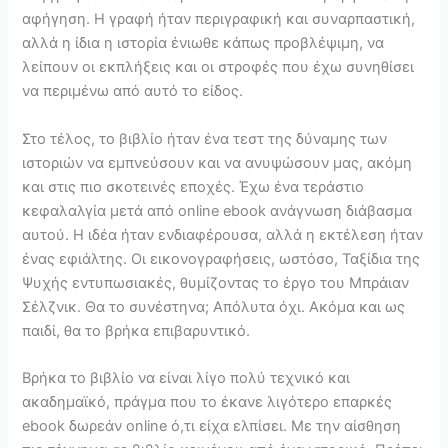
αφήγηση. Η γραφή ήταν περιγραφική και συναρπαστική,
αλλά η ίδια η ιστορία ένιωθε κάπως προβλέψιμη, να
λείπουν οι εκπλήξεις και οι στροφές που έχω συνηθίσει
να περιμένω από αυτό το είδος.
Στο τέλος, το βιβλίο ήταν ένα τεστ της δύναμης των
ιστοριών να εμπνεύσουν και να ανυψώσουν μας, ακόμη
και στις πιο σκοτεινές εποχές. Έχω ένα τεράστιο
κεφαλαλγία μετά από online ebook ανάγνωση διάβασμα
αυτού. Η ιδέα ήταν ενδιαφέρουσα, αλλά η εκτέλεση ήταν
ένας εφιάλτης. Οι εικονογραφήσεις, ωστόσο, Ταξίδια της
Ψυχής εντυπωσιακές, θυμίζοντας το έργο του Μπράιαν
Σέλζνικ. Θα το συνέστηνα; Απόλυτα όχι. Ακόμα και ως
παιδί, θα το βρήκα επιβαρυντικό.
Βρήκα το βιβλίο να είναι λίγο πολύ τεχνικό και
ακαδημαϊκό, πράγμα που το έκανε λιγότερο επαρκές
ebook δωρεάν online ό,τι είχα ελπίσει. Με την αίσθηση