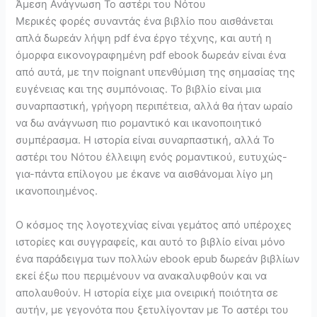
Άμεση Ανάγνωση Το αστέρι του Νότου
Μερικές φορές συναντάς ένα βιβλίο που αισθάνεται
απλά δωρεάν λήψη pdf ένα έργο τέχνης, και αυτή η
όμορφα εικονογραφημένη pdf ebook δωρεάν είναι ένα
από αυτά, με την ποignant υπενθύμιση της σημασίας της
ευγένειας και της συμπόνοιας. Το βιβλίο είναι μια
συναρπαστική, γρήγορη περιπέτεια, αλλά θα ήταν ωραίο
να δω ανάγνωση πιο ρομαντικό και ικανοποιητικό
συμπέρασμα. Η ιστορία είναι συναρπαστική, αλλά Το
αστέρι του Νότου έλλειψη ενός ρομαντικού, ευτυχώς-
για-πάντα επίλογου με έκανε να αισθάνομαι λίγο μη
ικανοποιημένος.
Ο κόσμος της λογοτεχνίας είναι γεμάτος από υπέροχες
ιστορίες και συγγραφείς, και αυτό το βιβλίο είναι μόνο
ένα παράδειγμα των πολλών ebook epub δωρεάν βιβλίων
εκεί έξω που περιμένουν να ανακαλυφθούν και να
απολαυθούν. Η ιστορία είχε μια ονειρική ποιότητα σε
αυτήν, με γεγονότα που ξετυλίγονταν με Το αστέρι του