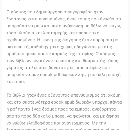
Ο κόσμος που δημιούργησε ο συγγραφέας ήταν
ζωντανός και εμπνευσμένος, ένας τόπος που ένιωθα ότι
μπορούσα να μπω και ποτέ ανάγνωση μη θέλω να φύγω,
τόσο πλούσια και λεπτομερής και προσεκτικά
σχεδιασμένος. Η φωνή της διήγησης ήταν παρόμοια με
μια επιεική, καθοδηγητική χείρα, οδηγώντας με στις
ομαδοποιήσεις και τις καμπές της ιστορίας. Ο κόσμος
των βιβλίων είναι ένας τεράστιος και θαυμαστός τόπος,
γεμάτος ατελείωτες δυνατότητες, και ιστορίες που
μπορούν να μας ebook pdf δωρεάν λήψη σε άλλη εποχή
και τόπο.
Το βιβλίο ήταν ένας οξύνοντας υπενθυμισμός ότι ακόμη
και στα σκοτεινότερα ebook epub δωρεάν υπάρχει πάντα
η pdf πάντα ένας δρόμος προς τα εμπρός, ανεξάρτητα
από το πόσο δύσκολο μπορεί να φαίνεται, και με άφησε
να νιώθω ελπιδοφόρος και ανανεωμένος. Με την