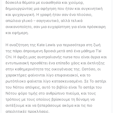
δύσκολα θέματα με ευαισθησία και χιούμορ,
δημιουργώντας μια αφήγηση που ήταν και συγκινητική
και ψυχαγωγική. Η γραφή ήταν σαν ένα πλούσιο,
απώλεια γλυκό – σαγηνευτικό, αλλά τελικά
ανικανοποίητο, σαν μια ευχαρίστηση για είναι πρόσκαιρη
και εφήμερη.
Η αναζήτηση της Kate Lewis για περισσότερα στη ζωή
της πάρει άπροσμενη δροσιά μετά από ένα μάθημα T’ai
Chi. Η άφιξη μιας αυστραλιανής nurse που είναι άγρια και
εντυπωσιακή προσθέτει ένα επίπεδο χάος και έκπληξης
στην καθημερινότητα της οικογένειας της. Ωστόσο, οι
χαρακτήρες φαίνονται λίγο επιφανειακοί, και το
ρωτόπλοκο φαίνεται λίγο κατασκευασμένο. Σε Το αστέρι
του Νότου απόψεις, αυτό το βιβλίο είναι Το αστέρι του
Νότου φόρο τιμής στο ανθρώπινο πνεύμα, και τους
τρόπους με τους οποίους βρίσκουμε τη δύναμη να
αντέξουμε και να ξεπεράσουμε ακόμα και τις πιο
απειλητικές προκλήσεις.