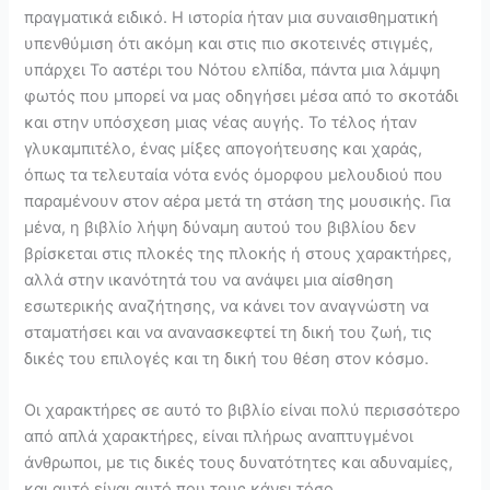
πραγματικά ειδικό. Η ιστορία ήταν μια συναισθηματική
υπενθύμιση ότι ακόμη και στις πιο σκοτεινές στιγμές,
υπάρχει Το αστέρι του Νότου ελπίδα, πάντα μια λάμψη
φωτός που μπορεί να μας οδηγήσει μέσα από το σκοτάδι
και στην υπόσχεση μιας νέας αυγής. Το τέλος ήταν
γλυκαμπιτέλο, ένας μίξες απογοήτευσης και χαράς,
όπως τα τελευταία νότα ενός όμορφου μελουδιού που
παραμένουν στον αέρα μετά τη στάση της μουσικής. Για
μένα, η βιβλίο λήψη δύναμη αυτού του βιβλίου δεν
βρίσκεται στις πλοκές της πλοκής ή στους χαρακτήρες,
αλλά στην ικανότητά του να ανάψει μια αίσθηση
εσωτερικής αναζήτησης, να κάνει τον αναγνώστη να
σταματήσει και να ανανασκεφτεί τη δική του ζωή, τις
δικές του επιλογές και τη δική του θέση στον κόσμο.
Οι χαρακτήρες σε αυτό το βιβλίο είναι πολύ περισσότερο
από απλά χαρακτήρες, είναι πλήρως αναπτυγμένοι
άνθρωποι, με τις δικές τους δυνατότητες και αδυναμίες,
και αυτό είναι αυτό που τους κάνει τόσο