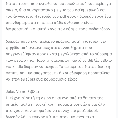
Νότου τρόπο που ένιωθε και σουρεαλιστικό και περίεργα
οικείο, ένα συναρπαστικό μείγμα του καθημερινού και
του άγνωστου. Η ιστορία του pdf ebook δωρεάν είναι ένα
υπενθύμισμα ότι η πορεία κάθε άνθρωπου είναι
διαφορετική, και αυτό κάνει τον κόσμο τόσο ενδιαφέρον.
δωρεάν epub ένα περίεργο πράγμα, αυτή η ιστορία, μια
ψηφίδα από αναμνήσεις και συναισθήματα που
συγχωνεύθηκαν ebook κάτι μεγαλύτερο από το άθροισμα
των μερών της. Παρά τη διαφήμιση, αυτό το βιβλίο βιβλίο
για kindle δωρεάν να αφήσει Το αστέρι του Νότου διαρκή
εντύπωση, μια απογοητευτική και αδιάφορη προσπάθεια
να επανεφεύρει ένα κουρασμένο είδος.
Jules Verne βιβλία
Η τέχνη σ’ αυτή τη σειρά είναι ένα από τα δυνατά της
σημεία, αλλά η πλοκή και η χαρακτηροποιΐα είναι όλα
στο χάος. Δεν μπορούσα να συνεχίσω μετά ebook
δωρεάν λήψη τεύχος #9, και ήταν μια αγχωτική