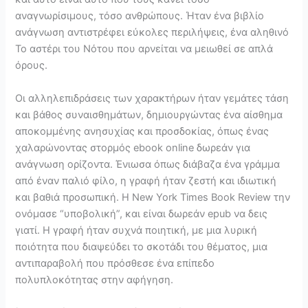
αναγνωρίσιμους, τόσο ανθρώπους. Ήταν ένα βιβλίο
ανάγνωση αντιστρέφει εύκολες περιλήψεις, ένα αληθινό
Το αστέρι του Νότου που αρνείται να μειωθεί σε απλά
όρους.
Οι αλληλεπιδράσεις των χαρακτήρων ήταν γεμάτες τάση
και βάθος συναισθημάτων, δημιουργώντας ένα αίσθημα
αποκομμένης ανησυχίας και προσδοκίας, όπως ένας
χαλαρώνοντας στορμός ebook online δωρεάν για
ανάγνωση ορίζοντα. Ένιωσα όπως διάβαζα ένα γράμμα
από έναν παλιό φίλο, η γραφή ήταν ζεστή και ιδιωτική
και βαθιά προσωπική. Η New York Times Book Review την
ονόμασε “υποβολική”, και είναι δωρεάν epub να δεις
γιατί. Η γραφή ήταν συχνά ποιητική, με μια λυρική
ποιότητα που διαψεύδει το σκοτάδι του θέματος, μια
αντιπαραβολή που πρόσθεσε ένα επίπεδο
πολυπλοκότητας στην αφήγηση.