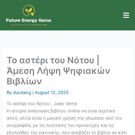
Skip
to
content
Το αστέρι του Νότου |
Άμεση Λήψη Ψηφιακών
Βιβλίων
By
ducdang
/
August 12, 2025
Το αστέρι του Νότου , Jules Verne
Η ιστορία ανάγνωση βιβλίου online να είναι σχετικά
απλή, αλλά είναι η μαγική χρήση της γλώσσας από τον
συγγραφέα, με τις ποιητικές του προσευχές και τις
εξυπνάδες της εικονικής, που ανεβάζει το βιβλίο σε κάτι