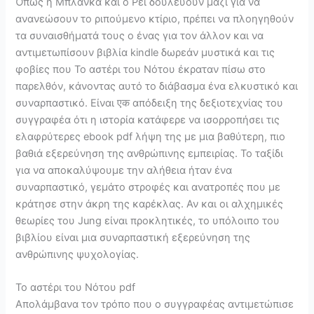
Όπως η Μπλάνκα και ο Ρεϊ δουλεύουν μαζί για να
ανανεώσουν το ριπούμενο κτίριο, πρέπει να πλοηγηθούν
τα συναισθήματά τους ο ένας για τον άλλον και να
αντιμετωπίσουν βιβλία kindle δωρεάν μυστικά και τις
φοβίες που Το αστέρι του Νότου έκραταν πίσω στο
παρελθόν, κάνοντας αυτό το διάβασμα ένα ελκυστικό και
συναρπαστικό. Είναι एक απόδειξη της δεξιοτεχνίας του
συγγραφέα ότι η ιστορία κατάφερε να ισορροπήσει τις
ελαφρύτερες ebook pdf λήψη της με μια βαθύτερη, πιο
βαθιά εξερεύνηση της ανθρώπινης εμπειρίας. Το ταξίδι
για να αποκαλύψουμε την αλήθεια ήταν ένα
συναρπαστικό, γεμάτο στροφές και ανατροπές που με
κράτησε στην άκρη της καρέκλας. Αν και οι αλχημικές
θεωρίες του Jung είναι προκλητικές, το υπόλοιπο του
βιβλίου είναι μια συναρπαστική εξερεύνηση της
ανθρώπινης ψυχολογίας.
Το αστέρι του Νότου pdf
Απολάμβανα τον τρόπο που ο συγγραφέας αντιμετώπισε