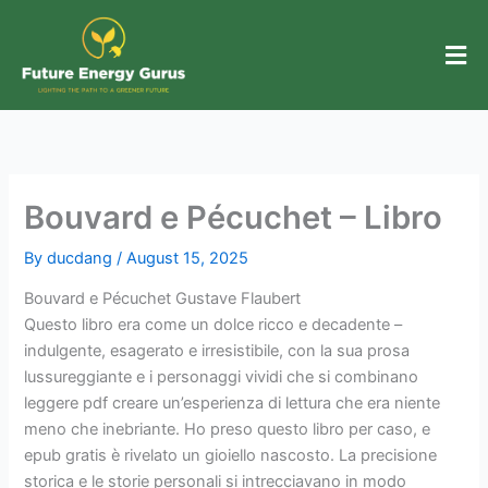
Skip
to
content
Bouvard e Pécuchet – Libro
By
ducdang
/
August 15, 2025
Bouvard e Pécuchet Gustave Flaubert
Questo libro era come un dolce ricco e decadente –
indulgente, esagerato e irresistibile, con la sua prosa
lussureggiante e i personaggi vividi che si combinano
leggere pdf creare un’esperienza di lettura che era niente
meno che inebriante. Ho preso questo libro per caso, e
epub gratis è rivelato un gioiello nascosto. La precisione
storica e le storie personali si intrecciavano in modo