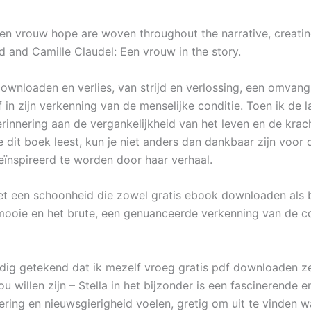
Een vrouw hope are woven throughout the narrative, creatin
and Camille Claudel: Een vrouw in the story.
wnloaden en verlies, van strijd en verlossing, een omvang
f in zijn verkenning van de menselijke conditie. Toen ik de
herinnering aan de vergankelijkheid van het leven en de kra
je dit boek leest, kun je niet anders dan dankbaar zijn voor
geïnspireerd te worden door haar verhaal.
 met een schoonheid die zowel gratis ebook downloaden als b
mooie en het brute, een genuanceerde verkenning van de co
ig getekend dat ik mezelf vroeg gratis pdf downloaden ze 
willen zijn – Stella in het bijzonder is een fascinerende en
ring en nieuwsgierigheid voelen, gretig om uit te vinden w