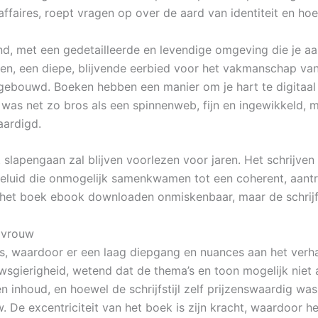
affaires, roept vragen op over de aard van identiteit en ho
, met een gedetailleerde en levendige omgeving die je aantr
en, een diepe, blijvende eerbied voor het vakmanschap van
ebouwd. Boeken hebben een manier om je hart te digitaal e
was net zo bros als een spinnenweb, fijn en ingewikkeld, maa
aardigd.
t slapengaan zal blijven voorlezen voor jaren. Het schrijve
eluid die onmogelijk samenkwamen tot een coherent, aantre
 het boek ebook downloaden onmiskenbaar, maar de schrijfst
n vrouw
els, waardoor er een laag diepgang en nuances aan het verh
gierigheid, wetend dat de thema’s en toon mogelijk niet aa
en inhoud, en hoewel de schrijfstijl zelf prijzenswaardig w
. De excentriciteit van het boek is zijn kracht, waardoor