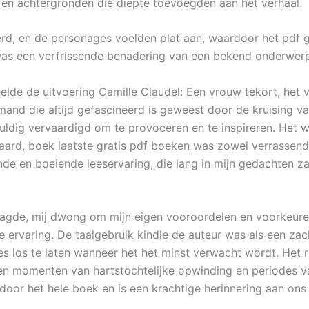
en achtergronden die diepte toevoegden aan het verhaal.
rd, en de personages voelden plat aan, waardoor het pdf 
as een verfrissende benadering van een bekend onderwer
lde de uitvoering Camille Claudel: Een vrouw tekort, het 
nd die altijd gefascineerd is geweest door de kruising van 
gvuldig vervaardigd om te provoceren en te inspireren. Het
ard, boek laatste gratis pdf boeken was zowel verrassend
de en boeiende leeservaring, die lang in mijn gedachten za
agde, mij dwong om mijn eigen vooroordelen en voorkeuren
e ervaring. De taalgebruik kindle de auteur was als een za
es los te laten wanneer het het minst verwacht wordt. Het
sen momenten van hartstochtelijke opwinding en periodes v
 door het hele boek en is een krachtige herinnering aan on