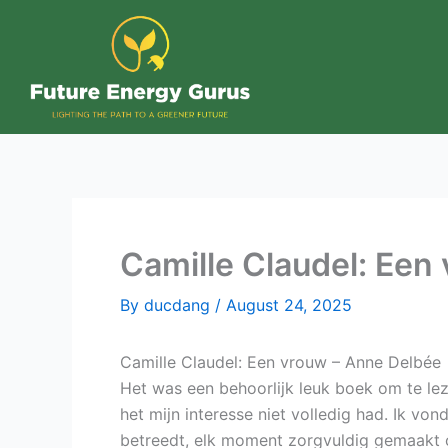
Skip
to
content
Camille Claudel: Een 
By
ducdang
/
August 24, 2025
Camille Claudel: Een vrouw – Anne Delbée
Het was een behoorlijk leuk boek om te leze
het mijn interesse niet volledig had. Ik v
betreedt, elk moment zorgvuldig gemaakt 