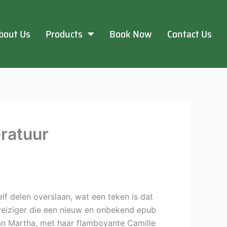
bout Us
Products
Book Now
Contact Us
eratuur
lf delen overslaan, wat een teken is dat
n reiziger die een nieuw en onbekend epub
n Martha, met haar flamboyante Camille