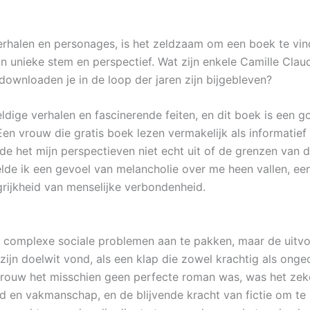
verhalen en personages, is het zeldzaam om een boek te vin
jn unieke stem en perspectief. Wat zijn enkele Camille Cla
ownloaden je in de loop der jaren zijn bijgebleven?
eldige verhalen en fascinerende feiten, en dit boek is een 
Een vrouw die gratis boek lezen vermakelijk als informatief 
e het mijn perspectieven niet echt uit of de grenzen van di
elde ik een gevoel van melancholie over me heen vallen, ee
grijkheid van menselijke verbondenheid.
 complexe sociale problemen aan te pakken, maar de uitvo
ijn doelwit vond, als een klap die zowel krachtig als onge
 vrouw het misschien geen perfecte roman was, was het ze
id en vakmanschap, en de blijvende kracht van fictie om te