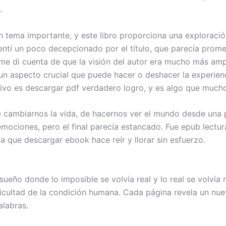
.
n tema importante, y este libro proporciona una exploració
entí un poco decepcionado por el título, que parecía prom
me di cuenta de que la visión del autor era mucho más ampl
un aspecto crucial que puede hacer o deshacer la experienci
tivo es descargar pdf verdadero logro, y es algo que mucho
e cambiarnos la vida, de hacernos ver el mundo desde una p
 y emociones, pero el final parecía estancado. Fue epub lec
ida que descargar ebook hace reír y llorar sin esfuerzo.
ueño donde lo imposible se volvía real y lo real se volvía
ificultad de la condición humana. Cada página revela un nu
alabras.