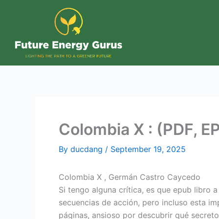
Skip
to
content
Colombia X : (PDF, E
By
ducdang
/
September 19, 2025
Colombia X , Germán Castro Caycedo
Si tengo alguna crítica, es que epub libro 
secuencias de acción, pero incluso esta impr
páginas, ansioso por descubrir qué secret