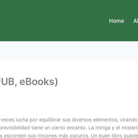
Home
A
PUB, eBooks)
a veces lucha por equilibrar sus diversos elementos, virando
evisibilidad tiene un cierto encanto. La intriga y el mister
os esconden sus rincones más oscuros. Un buen libro puede