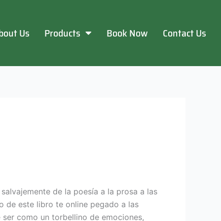
bout Us
Products
Book Now
Contact Us
 salvajemente de la poesía a la prosa a las
io de este libro te online pegado a las
 ser como un torbellino de emociones,