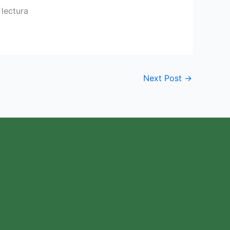
lectura
Next Post
→