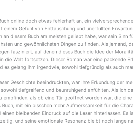
s Buch online doch etwas fehlerhaft an, ein vielversprechen
 mit einem Gefühl von Enttäuschung und unerfüllten Erwartu
h an diesem Buch am meisten geliebt habe, war sein Sinn fü
ichsten und gewöhnlichsten Dingen zu finden. Als jemand, d
egen fasziniert, auf denen dieses Buch die Idee der Morali
n die Welt fortsetzen. Dieser Roman war eine packende Erk
d es gelang ihm irgendwie, sowohl tiefgründig als auch man
eser Geschichte beeindruckten, war ihre Erkundung der men
 sowohl tiefgreifend und beunruhigend anfühlten. Als ich 
u empfinden, als ob eine Tür geöffnet worden war, die eine 
s Buch, mit ein bisschen mehr Aufmerksamkeit für die Char
d einen bleibenden Eindruck auf die Leser hinterlassen. Es 
zeitig, und seine emotionale Resonanz bleibt noch lange nac