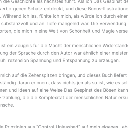
 die Geschichte als nächstes führt. Als ich Das Gespinst de
 verborgenen Schatz entdeckt, und diese Bonus-Illustratione
ährend ich las, fühlte ich mich, als würde ich durch eine
n substanzvoll und an Tiefe mangelnd war. Die Verwendung 
Worten, die mich in eine Welt von Schönheit und Magie verse
ist ein Zeugnis für die Macht der menschlichen Widerstand
ung der Sprache durch den Autor war ähnlich einer meiste
efühl rezension Spannung und Entspannung zu erzeugen.
mich auf die Zehenspitzen bringen, und dieses Buch liefert 
ndig daran erinnern, dass nichts jemals so ist, wie es sc
emen und Ideen auf eine Weise Das Gespinst des Bösen kann
rzählung, die die Komplexität der menschlichen Natur erkun
ünsche.
die Prinzipien aus “Control Unleashed” auf mein eigenes L