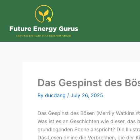
Skip
to
content
Das Gespinst des Bös
By
ducdang
/
July 26, 2025
Das Gespinst des Bösen (Merrily Watkins #
Was ist es an Geschichten wie dieser, das b
grundlegenden Ebene anspricht? Die Illustra
Das Lesen online die Verbrechen, die der Ki