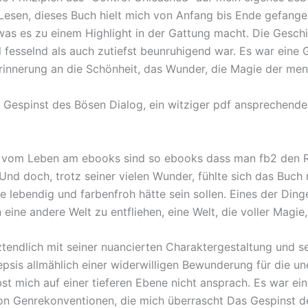
Lesen, dieses Buch hielt mich von Anfang bis Ende gefange
was es zu einem Highlight in der Gattung macht. Die Gesch
esselnd als auch zutiefst beunruhigend war. Es war eine Ge
rinnerung an die Schönheit, das Wunder, die Magie der men
Gespinst des Bösen Dialog, ein witziger pdf ansprechende
s vom Leben am ebooks sind so ebooks dass man fb2 den R
d doch, trotz seiner vielen Wunder, fühlte sich das Buch 
e lebendig und farbenfroh hätte sein sollen. Eines der Ding
n eine andere Welt zu entfliehen, eine Welt, die voller Magi
ztendlich mit seiner nuancierten Charaktergestaltung und 
sis allmählich einer widerwilligen Bewunderung für die un
 mich auf einer tieferen Ebene nicht ansprach. Es war ei
on Genrekonventionen, die mich überrascht Das Gespinst de