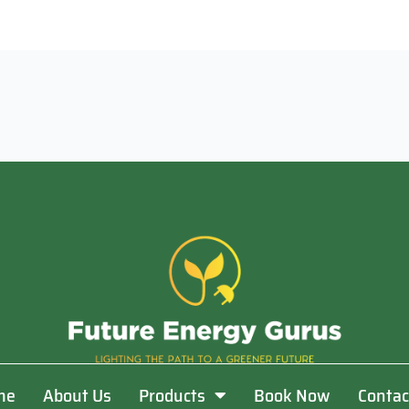
me
About Us
Products
Book Now
Contac