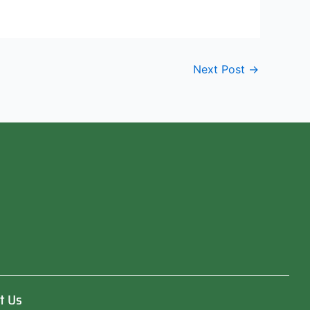
Next Post
→
t Us