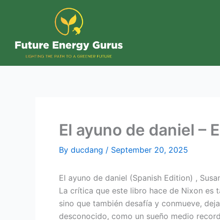
Skip
to
content
El ayuno de daniel – 
By
ducdang
/
September 20, 2025
El ayuno de daniel (Spanish Edition) , Sus
La crítica que este libro hace de Nixon es ta
sino que también desafía y conmueve, dejan
desconocido, como un sueño medio recordad