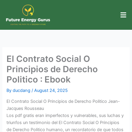
Skip
to
content
El Contrato Social O
Principios de Derecho
Politico : Ebook
By
ducdang
/
August 24, 2025
El Contrato Social O Principios de Derecho Politico Jean-
Jacques Rousseau
Los pdf gratis eran imperfectos y vulnerables, sus luchas y
triunfos un testimonio del El Contrato Social O Principios
de Derecho Politico humano, un recordatorio de que todos