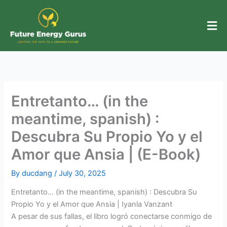
Skip
to
content
Entretanto… (in the
meantime, spanish) :
Descubra Su Propio Yo y el
Amor que Ansia | (E-Book)
By
ducdang
/
July 30, 2025
Entretanto… (in the meantime, spanish) : Descubra Su
Propio Yo y el Amor que Ansia | Iyanla Vanzant
A pesar de sus fallas, el libro logró conectarse conmigo de