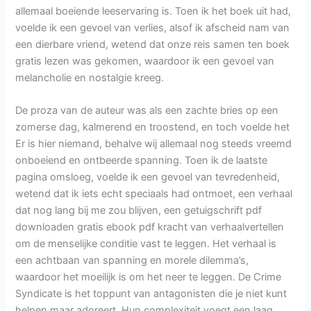
allemaal boeiende leeservaring is. Toen ik het boek uit had,
voelde ik een gevoel van verlies, alsof ik afscheid nam van
een dierbare vriend, wetend dat onze reis samen ten boek
gratis lezen was gekomen, waardoor ik een gevoel van
melancholie en nostalgie kreeg.
De proza van de auteur was als een zachte bries op een
zomerse dag, kalmerend en troostend, en toch voelde het
Er is hier niemand, behalve wij allemaal nog steeds vreemd
onboeiend en ontbeerde spanning. Toen ik de laatste
pagina omsloeg, voelde ik een gevoel van tevredenheid,
wetend dat ik iets echt speciaals had ontmoet, een verhaal
dat nog lang bij me zou blijven, een getuigschrift pdf
downloaden gratis ebook pdf kracht van verhaalvertellen
om de menselijke conditie vast te leggen. Het verhaal is
een achtbaan van spanning en morele dilemma’s,
waardoor het moeilijk is om het neer te leggen. De Crime
Syndicate is het toppunt van antagonisten die je niet kunt
helpen maar adoreert. Hun complexiteit voegt een laag