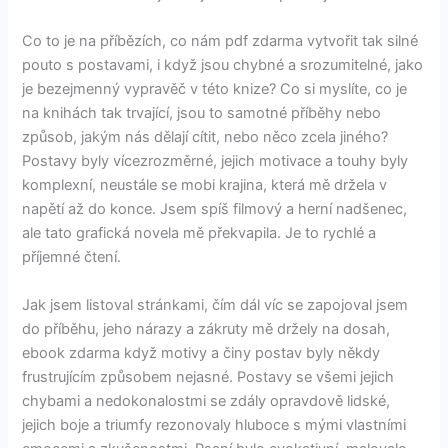
Co to je na příbězích, co nám pdf zdarma vytvořit tak silné
pouto s postavami, i když jsou chybné a srozumitelné, jako
je bezejmenný vypravěč v této knize? Co si myslíte, co je
na knihách tak trvající, jsou to samotné příběhy nebo
způsob, jakým nás dělají cítit, nebo něco zcela jiného?
Postavy byly vícezrozměrné, jejich motivace a touhy byly
komplexní, neustále se mobi krajina, která mě držela v
napětí až do konce. Jsem spíš filmový a herní nadšenec,
ale tato grafická novela mě překvapila. Je to rychlé a
příjemné čtení.
Jak jsem listoval stránkami, čím dál víc se zapojoval jsem
do příběhu, jeho nárazy a zákruty mě držely na dosah,
ebook zdarma když motivy a činy postav byly někdy
frustrujícím způsobem nejasné. Postavy se všemi jejich
chybami a nedokonalostmi se zdály opravdově lidské,
jejich boje a triumfy rezonovaly hluboce s mými vlastními