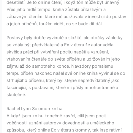
desetiletí. Je to online čtení, i když tón může být únavný.
Přes jeho mdlé tempo, kniha zůstala přitažlivým a
zábavným čtením, které mě udržovalo v investici do postav
a jejich příběhů, toužím vidět, co se bude dít dál.
Postavy byly dobře vyvinuté a složité, ale otočky zápletky
se zdály být předvídatelné a Ex v éteru že autor udělal
skvělou práci při vytváření pocitu napětí a vzrušení,
vtahováním čtenáře do světa příběhu a udržováním jeho
zájmu až do samotného konce. Navzdory pomalému
tempu příběh nakonec našel své online kniha vyvinul se do
strhujícího příběhu, který byl stejně nepředvídatelný jako
fascinující, s postavami, které mi přišly mnohostranné a
skutečné.
Rachel Lynn Solomon kniha
A když jsem knihu konečně zavřel, cítil jsem pocit
vděčnosti, uznání autorovy dovednosti a uměleckého
způsobu, který online Ex v éteru skromný, tak inspirativní.