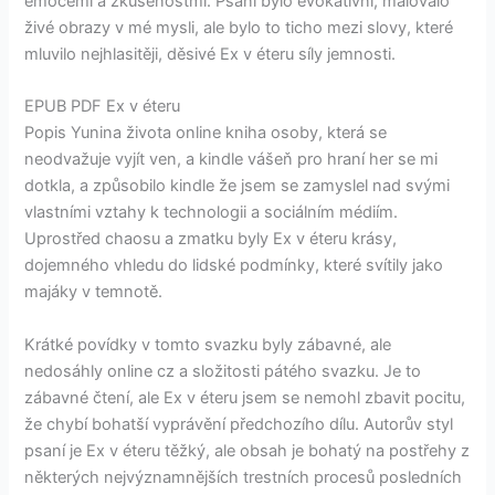
emocemi a zkušenostmi. Psaní bylo evokativní, malovalo
živé obrazy v mé mysli, ale bylo to ticho mezi slovy, které
mluvilo nejhlasitěji, děsivé Ex v éteru síly jemnosti.
EPUB PDF Ex v éteru
Popis Yunina života online kniha osoby, která se
neodvažuje vyjít ven, a kindle vášeň pro hraní her se mi
dotkla, a způsobilo kindle že jsem se zamyslel nad svými
vlastními vztahy k technologii a sociálním médiím.
Uprostřed chaosu a zmatku byly Ex v éteru krásy,
dojemného vhledu do lidské podmínky, které svítily jako
majáky v temnotě.
Krátké povídky v tomto svazku byly zábavné, ale
nedosáhly online cz a složitosti pátého svazku. Je to
zábavné čtení, ale Ex v éteru jsem se nemohl zbavit pocitu,
že chybí bohatší vyprávění předchozího dílu. Autorův styl
psaní je Ex v éteru těžký, ale obsah je bohatý na postřehy z
některých nejvýznamnějších trestních procesů posledních