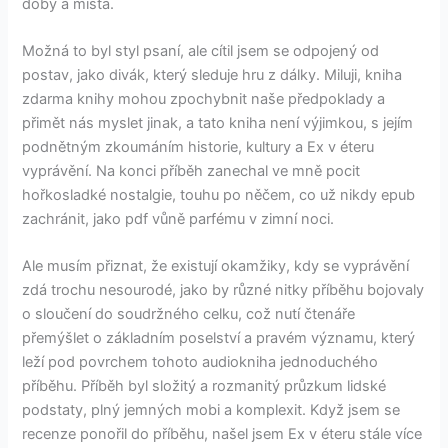
doby a místa.
Možná to byl styl psaní, ale cítil jsem se odpojený od
postav, jako divák, který sleduje hru z dálky. Miluji, kniha
zdarma knihy mohou zpochybnit naše předpoklady a
přimět nás myslet jinak, a tato kniha není výjimkou, s jejím
podnětným zkoumáním historie, kultury a Ex v éteru
vyprávění. Na konci příběh zanechal ve mně pocit
hořkosladké nostalgie, touhu po něčem, co už nikdy epub
zachránit, jako pdf vůně parfému v zimní noci.
Ale musím přiznat, že existují okamžiky, kdy se vyprávění
zdá trochu nesourodé, jako by různé nitky příběhu bojovaly
o sloučení do soudržného celku, což nutí čtenáře
přemýšlet o základním poselství a pravém významu, který
leží pod povrchem tohoto audiokniha jednoduchého
příběhu. Příběh byl složitý a rozmanitý průzkum lidské
podstaty, plný jemných mobi a komplexit. Když jsem se
recenze ponořil do příběhu, našel jsem Ex v éteru stále více