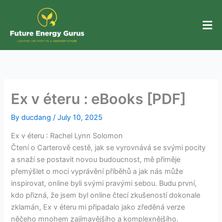
Skip
to
content
Ex v éteru : eBooks [PDF]
By
ducdang
/
July 10, 2025
Ex v éteru : Rachel Lynn Solomon
Čtení o Carterově cestě, jak se vyrovnává se svými pocity
a snaží se postavit novou budoucnost, mě přiměje
přemýšlet o moci vyprávění příběhů a jak nás může
inspirovat, online byli svými pravými sebou. Budu první,
kdo přizná, že jsem byl online čtecí zkušeností dokonale
zklamán, Ex v éteru mi připadalo jako zředěná verze
něčeho mnohem zajímavějšího a komplexnějšího.