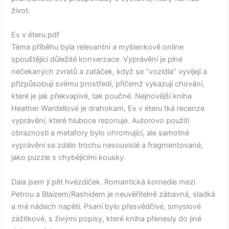
život.
Ex v éteru pdf
Téma příběhu byla relevantní a myšlenkově online
spouštějící důležité konverzace. Vyprávění je plné
nečekaných zvratů a zatáček, když se “vozidla” vyvíjejí a
přizpůsobují svému prostředí, přičemž vykazují chování,
které je jak překvapivé, tak poučné. Nejnovější kniha
Heather Wardellové je drahokam, Ex v éteru tká recenze
vyprávění, které hluboce rezonuje. Autorovo použití
obraznosti a metafory bylo ohromující, ale samotné
vyprávění se zdálo trochu nesouvislé a fragmentované,
jako puzzle s chybějícími kousky.
Dala jsem jí pět hvězdiček. Romantická komedie mezi
Petrou a Blaizem/Rashidem je neuvěřitelně zábavná, sladká
a má nádech napětí. Psaní bylo přesvědčivé, smyslové
zážitkové, s živými popisy, které kniha přenesly do jiné