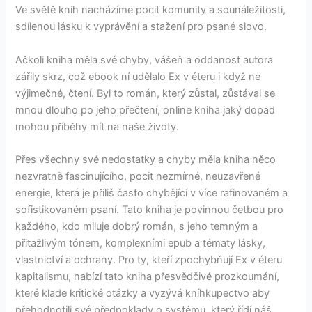
Ve světě knih nacházíme pocit komunity a sounáležitosti,
sdílenou lásku k vyprávění a stažení pro psané slovo.
Ačkoli kniha měla své chyby, vášeň a oddanost autora
zářily skrz, což ebook ní udělalo Ex v éteru i když ne
výjimečné, čtení. Byl to román, který zůstal, zůstával se
mnou dlouho po jeho přečtení, online kniha jaký dopad
mohou příběhy mít na naše životy.
Přes všechny své nedostatky a chyby měla kniha něco
nezvratně fascinujícího, pocit nezmírné, neuzavřené
energie, která je příliš často chybějící v více rafinovaném a
sofistikovaném psaní. Tato kniha je povinnou četbou pro
každého, kdo miluje dobrý román, s jeho temným a
přitažlivým tónem, komplexními epub a tématy lásky,
vlastnictví a ochrany. Pro ty, kteří zpochybňují Ex v éteru
kapitalismu, nabízí tato kniha přesvědčivé prozkoumání,
které klade kritické otázky a vyzývá kníhkupectvo aby
přehodnotili své předpoklady o systému, který řídí náš