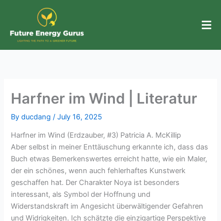
Skip
to
content
Harfner im Wind | Literatur
By
ducdang
/
July 16, 2025
Harfner im Wind (Erdzauber, #3) Patricia A. McKillip
Aber selbst in meiner Enttäuschung erkannte ich, dass das
Buch etwas Bemerkenswertes erreicht hatte, wie ein Maler,
der ein schönes, wenn auch fehlerhaftes Kunstwerk
geschaffen hat. Der Charakter Noya ist besonders
interessant, als Symbol der Hoffnung und
Widerstandskraft im Angesicht überwältigender Gefahren
und Widrigkeiten. Ich schätzte die einzigartige Perspektive