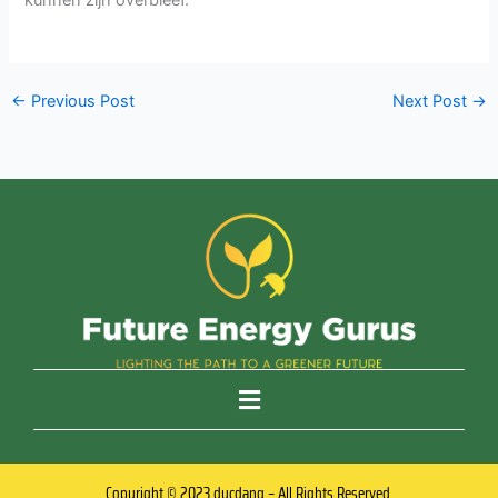
←
Previous Post
Next Post
→
Copyright © 2023 ducdang – All Rights Reserved.