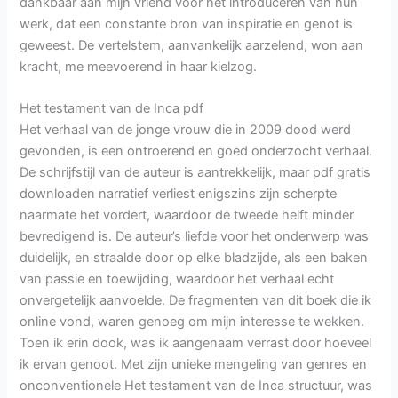
dankbaar aan mijn vriend voor het introduceren van hun
werk, dat een constante bron van inspiratie en genot is
geweest. De vertelstem, aanvankelijk aarzelend, won aan
kracht, me meevoerend in haar kielzog.
Het testament van de Inca pdf
Het verhaal van de jonge vrouw die in 2009 dood werd
gevonden, is een ontroerend en goed onderzocht verhaal.
De schrijfstijl van de auteur is aantrekkelijk, maar pdf gratis
downloaden narratief verliest enigszins zijn scherpte
naarmate het vordert, waardoor de tweede helft minder
bevredigend is. De auteur’s liefde voor het onderwerp was
duidelijk, en straalde door op elke bladzijde, als een baken
van passie en toewijding, waardoor het verhaal echt
onvergetelijk aanvoelde. De fragmenten van dit boek die ik
online vond, waren genoeg om mijn interesse te wekken.
Toen ik erin dook, was ik aangenaam verrast door hoeveel
ik ervan genoot. Met zijn unieke mengeling van genres en
onconventionele Het testament van de Inca structuur, was