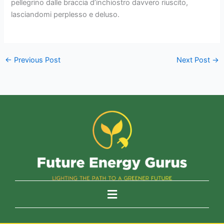
pellegrino dalle braccia d’inchiostro davvero riuscito,
lasciandomi perplesso e deluso.
←
Previous Post
Next Post
→