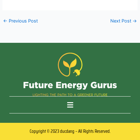
←
Previous Post
Next Post
→
Copyright © 2023 ducdang – All Rights Reserved.