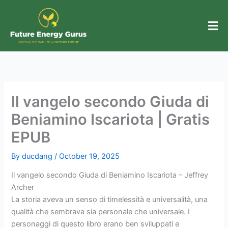
Skip
to
content
Il vangelo secondo Giuda di
Beniamino Iscariota | Gratis
EPUB
By
ducdang
/
October 19, 2025
Il vangelo secondo Giuda di Beniamino Iscariota – Jeffrey
Archer
La storia aveva un senso di timelessità e universalità, una
qualità che sembrava sia personale che universale. I
personaggi di questo libro erano ben sviluppati e