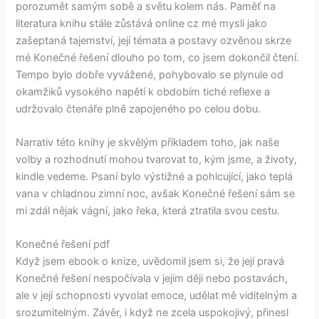
porozumět samým sobě a světu kolem nás. Paměť na
literatura knihu stále zůstává online cz mé mysli jako
zašeptaná tajemství, její témata a postavy ozvěnou skrze
mé Konečné řešení dlouho po tom, co jsem dokončil čtení.
Tempo bylo dobře vyvážené, pohybovalo se plynule od
okamžiků vysokého napětí k obdobím tiché reflexe a
udržovalo čtenáře plně zapojeného po celou dobu.
Narrativ této knihy je skvělým příkladem toho, jak naše
volby a rozhodnutí mohou tvarovat to, kým jsme, a životy,
kindle vedeme. Psaní bylo výstižné a pohlcující, jako teplá
vana v chladnou zimní noc, avšak Konečné řešení sám se
mi zdál nějak vágní, jako řeka, která ztratila svou cestu.
Konečné řešení pdf
Když jsem ebook o knize, uvědomil jsem si, že její pravá
Konečné řešení nespočívala v jejím ději nebo postavách,
ale v její schopnosti vyvolat emoce, udělat mě viditelným a
srozumitelným. Závěr, i když ne zcela uspokojivý, přinesl