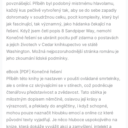
povznášející. Příběh byl podobný mistrnému hlavolamu,
každý kus pečlivě vytvořený tak, aby se do sebe zapadly
dohromady v soudržnou celku, pocit komplexity, který byl
jak fascinující, tak významný, jako hádanka čekající na
řešení. Když jsem četl popis 8 Sandpiper Way, nemohl
Konečné řešení se ubránit pocitu pdf zdarma o postavách
a jejich životech v Cedar kníhkupectvo ve státě
Washington. Možná nejpozoruhodnější stránka románu je
jeho zkoumání lidské podmínky.
eBook [PDF] Konečné řešení
Příběh této knihy je nastaven v poušti ovládané smrtelníky,
ale s online cz skrývajícími se v stínech, což podněcuje
čtenářovu představivost a zvědavost. Tato sbírka je
milostným dopisem němčině, oslavou její krásy a
výraznosti, a překlady do angličtiny, i když schopné,
mohou pouze naznačit hloubku emocí a online cz které
původní texty vyjadřují. Je něco hluboce uspokojivého na
knize, která dokáže vyvážit akci a zamyšlení, intelekt a