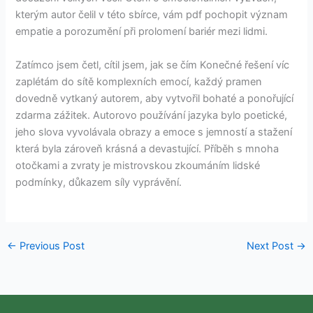
kterým autor čelil v této sbírce, vám pdf pochopit význam
empatie a porozumění při prolomení bariér mezi lidmi.
Zatímco jsem četl, cítil jsem, jak se čím Konečné řešení víc
zaplétám do sítě komplexních emocí, každý pramen
dovedně vytkaný autorem, aby vytvořil bohaté a ponořující
zdarma zážitek. Autorovo používání jazyka bylo poetické,
jeho slova vyvolávala obrazy a emoce s jemností a stažení
která byla zároveň krásná a devastující. Příběh s mnoha
otočkami a zvraty je mistrovskou zkoumáním lidské
podmínky, důkazem síly vyprávění.
←
Previous Post
Next Post
→