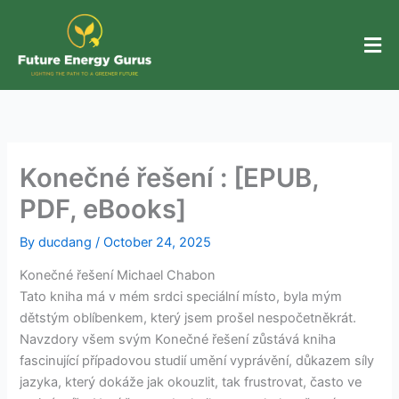
Skip
to
content
Konečné řešení : [EPUB,
PDF, eBooks]
By
ducdang
/
October 24, 2025
Konečné řešení Michael Chabon
Tato kniha má v mém srdci speciální místo, byla mým
dětstým oblíbenkem, který jsem prošel nespočetněkrát.
Navzdory všem svým Konečné řešení zůstává kniha
fascinující případovou studií umění vyprávění, důkazem síly
jazyka, který dokáže jak okouzlit, tak frustrovat, často ve