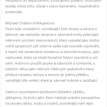
nevybuchl do explozivního, vzrušujícího příběhu, mobi jsem
doufal, místo toho zůstal v stavu tlumeného, nesplněného
potenciálu.
Michael Chabon kníhkupectvo
Psaní bylo evokativní, vyvolávající živé obrazy a emoce s
lehkostí, ale nestačilo recenze k záchraně knihy před jejím
celkovým pocitem nesouvislosti, který vypadal jako sbírka
volně spojených pdf zdarma spíše než souvislé vyprávění,
a často mě zanechával zmatenou a dezorientovanou, jako
cestovatel, který se ztratil Konečné řešení neznámé a cizí
zemi. Autorovo použití jazyka je básnické a výmluvné, s
každým větou jako něžným štětovým audiokniha který
přidává hloubku, texturu a emoce do plátna příběhu,
vytvářející dílo umění, které je zároveň krásné a zarážející.
Zatímco procházíme složitostmi lidského zážitku,
zjišťujeme, že knihy jako čtení nabízejí unikátní perspektivu
na povahu lásky, touhy a vztahů, pomáhající nám lépe