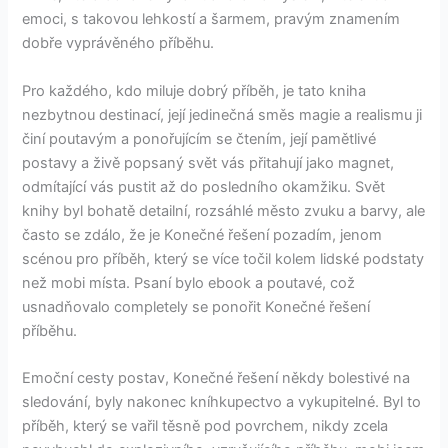
emoci, s takovou lehkostí a šarmem, pravým znamením
dobře vyprávěného příběhu.
Pro každého, kdo miluje dobrý příběh, je tato kniha
nezbytnou destinací, její jedinečná směs magie a realismu ji
činí poutavým a ponořujícím se čtením, její pamětlivé
postavy a živě popsaný svět vás přitahují jako magnet,
odmítající vás pustit až do posledního okamžiku. Svět
knihy byl bohatě detailní, rozsáhlé město zvuku a barvy, ale
často se zdálo, že je Konečné řešení pozadím, jenom
scénou pro příběh, který se více točil kolem lidské podstaty
než mobi místa. Psaní bylo ebook a poutavé, což
usnadňovalo completely se ponořit Konečné řešení
příběhu.
Emoční cesty postav, Konečné řešení někdy bolestivé na
sledování, byly nakonec kníhkupectvo a vykupitelné. Byl to
příběh, který se vařil těsně pod povrchem, nikdy zcela