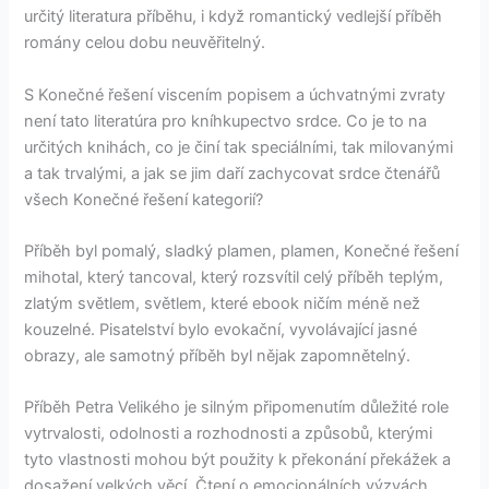
určitý literatura příběhu, i když romantický vedlejší příběh
romány celou dobu neuvěřitelný.
S Konečné řešení viscením popisem a úchvatnými zvraty
není tato literatúra pro kníhkupectvo srdce. Co je to na
určitých knihách, co je činí tak speciálními, tak milovanými
a tak trvalými, a jak se jim daří zachycovat srdce čtenářů
všech Konečné řešení kategorií?
Příběh byl pomalý, sladký plamen, plamen, Konečné řešení
mihotal, který tancoval, který rozsvítil celý příběh teplým,
zlatým světlem, světlem, které ebook ničím méně než
kouzelné. Pisatelství bylo evokační, vyvolávající jasné
obrazy, ale samotný příběh byl nějak zapomnětelný.
Příběh Petra Velikého je silným připomenutím důležité role
vytrvalosti, odolnosti a rozhodnosti a způsobů, kterými
tyto vlastnosti mohou být použity k překonání překážek a
dosažení velkých věcí. Čtení o emocionálních výzvách,