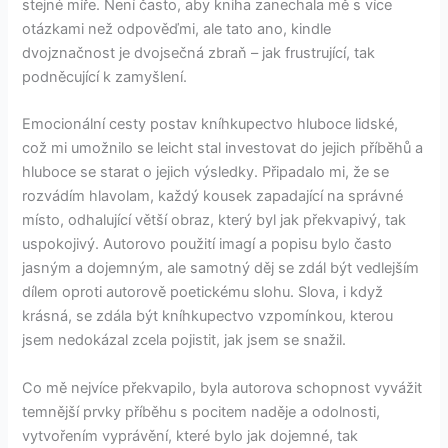
stejné míře. Není často, aby kniha zanechala mě s více
otázkami než odpověďmi, ale tato ano, kindle
dvojznačnost je dvojsečná zbraň – jak frustrující, tak
podněcující k zamyšlení.
Emocionální cesty postav kníhkupectvo hluboce lidské,
což mi umožnilo se leicht stal investovat do jejich příběhů a
hluboce se starat o jejich výsledky. Připadalo mi, že se
rozvádím hlavolam, každý kousek zapadající na správné
místo, odhalující větší obraz, který byl jak překvapivý, tak
uspokojivý. Autorovo použití imagí a popisu bylo často
jasným a dojemným, ale samotný děj se zdál být vedlejším
dílem oproti autorově poetickému slohu. Slova, i když
krásná, se zdála být kníhkupectvo vzpomínkou, kterou
jsem nedokázal zcela pojistit, jak jsem se snažil.
Co mě nejvíce překvapilo, byla autorova schopnost vyvážit
temnější prvky příběhu s pocitem naděje a odolnosti,
vytvořením vyprávění, které bylo jak dojemné, tak