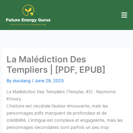
Skip
to
content
La Malédiction Des
Templiers | [PDF, EPUB]
By
ducdang
/
June 29, 2025
La Malédiction Des Templiers (Templar, #2) : Raymond
Khoury
L’histoire est viscérale l’auteur émouvante, mais les
personnages pdfs manquent de profondeur et de
crédibilité. L’intrigue est complexe et engageante, mais les
personnages secondaires sont parfois un peu trop