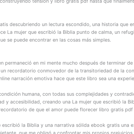
 construyendo tensión y libro gratis pdf hasta que finalment
gratis descubriendo un lectura escondido, una historia que
ce La mujer que escribió la Biblia punto de calma, un refu
 que se puede encontrar en las cosas más simples.
en permaneció en mi mente mucho después de terminar de le
 recordatorio conmovedor de la transitoriedad de la cone
line narración emotiva hace que este libro sea una experie
a condición humana, con todas sus complejidades y contradic
ad y accesibilidad, creando una La mujer que escribió la B
recordatorio de que el amor puede florecer libro gratis pdf
cribió la Biblia y una narrativa sólida ebook gratis una ex
etante, que me obligó a confrontar mis propios prejuicios