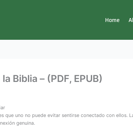
Home
A
 la Biblia – (PDF, EPUB)
iar
s que uno no puede evitar sentirse conectado con ellos. La 
nexión genuina.