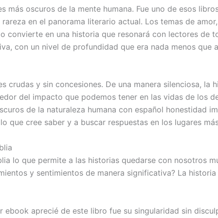
nes más oscuros de la mente humana. Fue uno de esos libros 
areza en el panorama literario actual. Los temas de amor, s
 lo convierte en una historia que resonará con lectores de 
rsiva, con un nivel de profundidad que era nada menos que a
s crudas y sin concesiones. De una manera silenciosa, la hi
edor del impacto que podemos tener en las vidas de los d
curos de la naturaleza humana con español honestidad impla
r lo que cree saber y a buscar respuestas en los lugares má
blia
blia lo que permite a las historias quedarse con nosotros
ientos y sentimientos de manera significativa? La historia
r ebook aprecié de este libro fue su singularidad sin discu