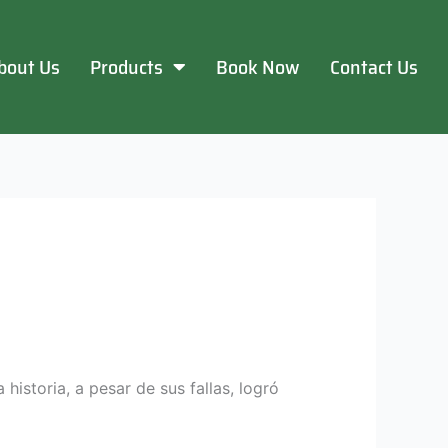
bout Us
Products
Book Now
Contact Us
historia, a pesar de sus fallas, logró