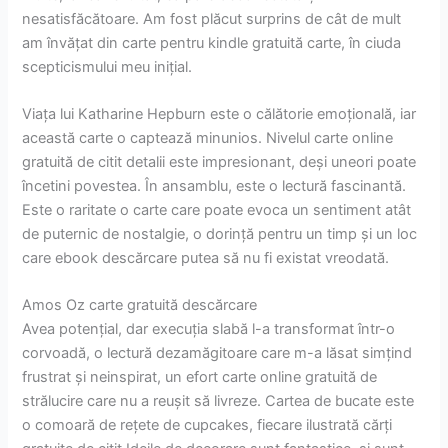
nesatisfăcătoare. Am fost plăcut surprins de cât de mult
am învățat din carte pentru kindle gratuită carte, în ciuda
scepticismului meu inițial.
Viața lui Katharine Hepburn este o călătorie emoțională, iar
această carte o captează minunios. Nivelul carte online
gratuită de citit detalii este impresionant, deși uneori poate
încetini povestea. În ansamblu, este o lectură fascinantă.
Este o raritate o carte care poate evoca un sentiment atât
de puternic de nostalgie, o dorință pentru un timp și un loc
care ebook descărcare putea să nu fi existat vreodată.
Amos Oz carte gratuită descărcare
Avea potențial, dar execuția slabă l-a transformat într-o
corvoadă, o lectură dezamăgitoare care m-a lăsat simțind
frustrat și neinspirat, un efort carte online gratuită de
strălucire care nu a reușit să livreze. Cartea de bucate este
o comoară de rețete de cupcakes, fiecare ilustrată cărți