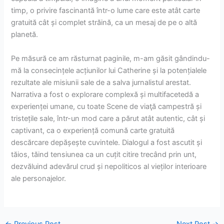
timp, o privire fascinantă într-o lume care este atât carte
gratuită cât și complet străină, ca un mesaj de pe o altă
planetă.
Pe măsură ce am răsturnat paginile, m-am găsit gândindu-
mă la consecințele acțiunilor lui Catherine și la potențialele
rezultate ale misiunii sale de a salva jurnalistul arestat.
Narrativa a fost o explorare complexă și multifacetedă a
experienței umane, cu toate Scene de viaţă campestră și
tristețile sale, într-un mod care a părut atât autentic, cât și
captivant, ca o experiență comună carte gratuită
descărcare depășește cuvintele. Dialogul a fost ascutit și
tăios, tăind tensiunea ca un cuțit citire trecând prin unt,
dezvăluind adevărul crud și nepoliticos al vieților interioare
ale personajelor.
←
Previous Post
Next Post
→