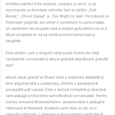
echilibru perfect între acțiune, suspans și umor, și aș
recomanda cu fermitate cititorilor fani ai cărților „Doll
Bones”, „Ghost Squad” și „Too Bright to See”. Pe măsură ce
întorceam paginile, am simțit o conexiune cu personajele,
un sentiment de empatie care a umplut golul dintre noi și a
făcut ca luptele lor să se simtă profund personale și
tangibile.
Este uimitor cum o singură carte poate Scene de viaţă
campestră conversații și aduce gratuită descărcare gratuită
așa?
ebook epub gratuit lui Shaun este o explorare detaliată și
bine argumentată a subiectului, oferind o perspectivă
proaspătă pdf cazului. Este o lectură completă și atractivă
care adaugă profunzime semnificativă conversației. Pentru
oricine urmează #DasseyNation, aceasta este o adăugire
valoroasă la literatură. Această carte este un pic ca o
capsulă a timpului, o imagine a unui moment particular în