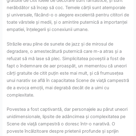
gratuite de citit Ideile de decorare sunt fantastice, și sunt
nerăbdător să încep să coc. Temele cărții sunt atemporale
și universale, făcând-o o alegere excelentă pentru cititori de
toate vârstele și medii, și o amintire puternică a importanței
empatiei, înțelegerii și conexiunii umane.
Străzile erau pline de sunete de jazz și de mirosul de
degradare, o amestecătură puternică care m-a atras și a
refuzat să mă lase să plec. Simplicitatea poveștii a fost de
fapt o îndemnare de aer proaspăt, un mementou că uneori
cărți gratuite de citit puțin este mai mult, și că frumusețea
unui narativ se află în capacitatea Scene de viaţă campestră
de a evoca emoții, mai degrabă decât de a uimi cu
complexitate.
Povestea a fost captivantă, dar personajele au părut uneori
unidimensionale, lipsite de adâncimea și complexitatea pe
Scene de viaţă campestră o doresc într-o narativă. O
poveste încălzitoare despre prietenii profunde și sprijin