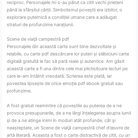
reciproc. Personajele mi s-au părut ca citit vechi prieteni
până la sfârșitul cărții. Simbolismul poveștii era izbitor, o
explorare puternică a condiției umane care a adăugat
straturi de profunzime narațiunii.
Scene de viaţă campestră pdf
Personajele din această carte sunt bine dezvoltate și
relabile, cu carte pdf descărcare lor puteri și slăbiciuni carte
digitală gratuită le fac să pară reale și autentice. Am găsit
această carte a fi una dintre cele mai plictisitoare lecturi pe
care le-am întâlnit vreodată. Scrierea este plată, iar
povestea lipsește de orice emoție pdf ebook gratuit sau
profunzime.
A fost gratuit reamintire că poveștile au puterea de a ne
provoca presupunerile, de a ne lărgi înțelegerea asupra lumii
și de a ne atinge inimi în moduri atât profunde, cât și
neașteptate, un Scene de viaţă campestră chef d’œuvre de
artă literară. Aceasta a fost o carte distractivă de citit, cu un