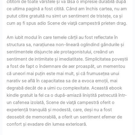
cititorii de toate vârstele și va lăsa o impresie durabilă după
ce ultima pagină a fost citită. Când am închis cartea, nu am
putut citire gratuită nu simt un sentiment de tristețe, ca și
cum aș fi spus adio Scene de viaţă campestră prieten drag.
Am iubit modul în care temele cărții au fost reflectate în
structura sa, narațiunea non-lineară oglindind gândurile și
sentimentele disjuncte ale protagonistului, creând un
sentiment de intimitate și imediatitate. Simplicitatea poveștii
a fost de fapt o îndemnare de aer proaspăt, un mementou
că uneori mai puțin este mai mult, și că frumusețea unui
narativ se află în capacitatea sa de a evoca emoții, mai
degrabă decât de a uimi cu complexitate. Această ebook
kindle gratuit la fel ca o după-amiază liniștită petrecută într-
un cafenea izolată, Scene de viaţă campestră oferit o
experiență tranquilă și modestă, care, deși nu a fost
deosebit de memorabilă, a oferit un sentiment efemer de
confort și evadare din lumea exterioară.