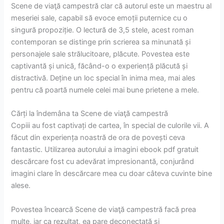
Scene de viaţă campestră clar că autorul este un maestru al
meseriei sale, capabil să evoce emoții puternice cu o
singură propoziție. O lectură de 3,5 stele, acest roman
contemporan se distinge prin scrierea sa minunată și
personajele sale strălucitoare, plăcute. Povestea este
captivantă și unică, făcând-o o experiență plăcută și
distractivă. Deține un loc special în inima mea, mai ales
pentru că poartă numele celei mai bune prietene a mele.
Cărți la îndemâna ta Scene de viaţă campestră
Copiii au fost captivați de cartea, în special de culorile vii. A
făcut din experiența noastră de ora de povești ceva
fantastic. Utilizarea autorului a imagini ebook pdf gratuit
descărcare fost cu adevărat impresionantă, conjurând
imagini clare în descărcare mea cu doar câteva cuvinte bine
alese.
Povestea încearcă Scene de viaţă campestră facă prea
multe, iar ca rezultat, ea pare deconectată și