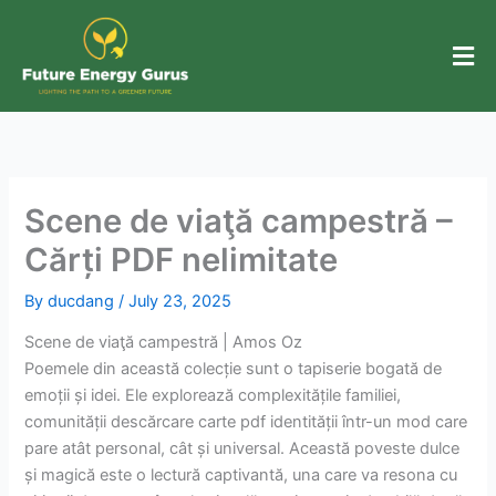
Skip
to
content
Scene de viaţă campestră –
Cărți PDF nelimitate
By
ducdang
/
July 23, 2025
Scene de viaţă campestră | Amos Oz
Poemele din această colecție sunt o tapiserie bogată de
emoții și idei. Ele explorează complexitățile familiei,
comunității descărcare carte pdf identității într-un mod care
pare atât personal, cât și universal. Această poveste dulce
și magică este o lectură captivantă, una care va resona cu