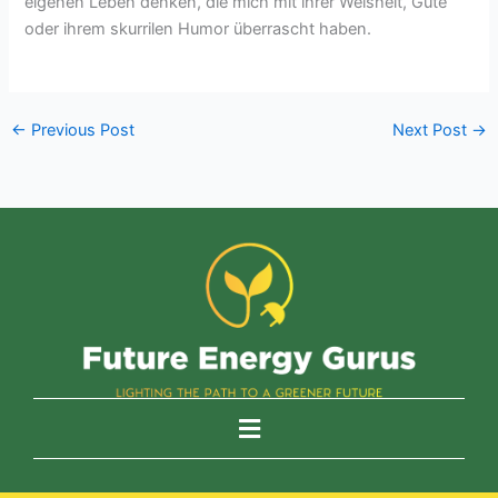
eigenen Leben denken, die mich mit ihrer Weisheit, Güte
oder ihrem skurrilen Humor überrascht haben.
←
Previous Post
Next Post
→