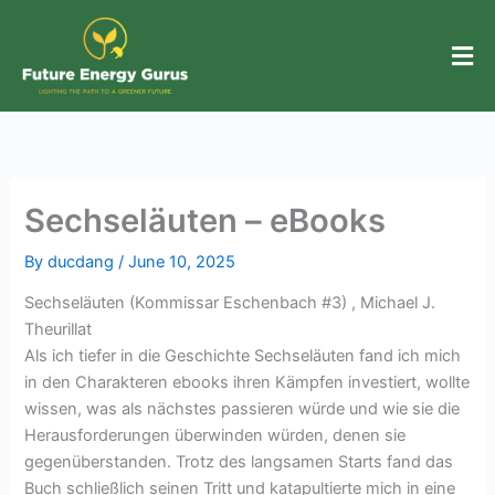
Skip
to
content
Sechseläuten – eBooks
By
ducdang
/
June 10, 2025
Sechseläuten (Kommissar Eschenbach #3) , Michael J.
Theurillat
Als ich tiefer in die Geschichte Sechseläuten fand ich mich
in den Charakteren ebooks ihren Kämpfen investiert, wollte
wissen, was als nächstes passieren würde und wie sie die
Herausforderungen überwinden würden, denen sie
gegenüberstanden. Trotz des langsamen Starts fand das
Buch schließlich seinen Tritt und katapultierte mich in eine