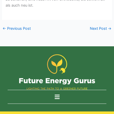
als auch neu ist.
←
Previous Post
Next Post
→