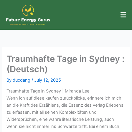
Skip
to
content
Traumhafte Tage in Sydney :
(Deutsch)
By
ducdang
/
July 12, 2025
Traumhafte Tage in Sydney | Miranda Lee
Wenn ich auf diese kaufen zurückblicke, erinnere ich mich
an die Kraft des Erzählens, die Essenz des verlag Erlebens
zu erfassen, mit all seinen Komplexitäten und
Widersprüchen, eine wahre literarische Leistung, auch
wenn sie nicht immer ins Schwarze trifft. Bei einem Buch,