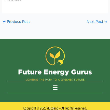
←
Previous Post
Next Post
→
Copyright © 2023 ducdang – All Rights Reserved.