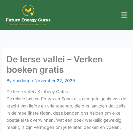
Skip
to
content
De Ierse vallei – Verken
boeken gratis
By
ducdang
/
November 22, 2025
De Ierse vallei : Kimberly Cates
De relatie tussen Ponyo en Sosuke is een getuigenis van de
kracht van liefde en vriendschap, die ons laat zien dat zelfs
in de moeilijkste tijden, deze banden ons helpen om elke
obstakel te overwinnen. Wat een boek werkelijk geweldig
maakt, is zijn vermogen om je te laten denken en voelen,