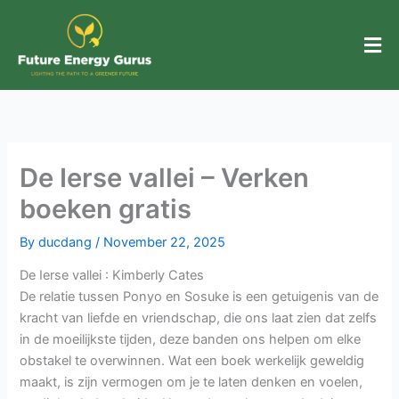
Skip
to
content
De Ierse vallei – Verken
boeken gratis
By
ducdang
/
November 22, 2025
De Ierse vallei : Kimberly Cates
De relatie tussen Ponyo en Sosuke is een getuigenis van de
kracht van liefde en vriendschap, die ons laat zien dat zelfs
in de moeilijkste tijden, deze banden ons helpen om elke
obstakel te overwinnen. Wat een boek werkelijk geweldig
maakt, is zijn vermogen om je te laten denken en voelen,